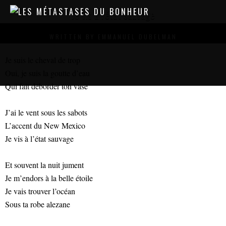
Je vis à l'état sauvage
WRITTEN BY
EMMANUEL DUBELMAN
Je suis le cheval de trop
Oui, je suis la goutte d’eau
Qui fait déborder ton vase
J’ai le vent sous les sabots
L’accent du New Mexico
Je vis à l’état sauvage
Et souvent la nuit jument
Je m’endors à la belle étoile
Je vais trouver l’océan
Sous ta robe alezane