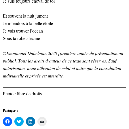
Je suis toujours cheval de toi
Et souvent la nuit jument
Je m’endors à la belle étoile
Je vais trouver l’océan
Sous ta robe alezane
©Emmanuel Dubelman 2020 [première année de présentation au
public]. Tous les droits d’auteur de ce texte sont réservés. Sauf
autorisation, toute utilisation de celui-ci autre que la consultation
individuelle et privée est interdite.
Photo : libre de droits
Partager :
Cliquez
Cliquez
Cliquez
Cliquer
pour
pour
pour
pour
partager
partager
partager
envoyer