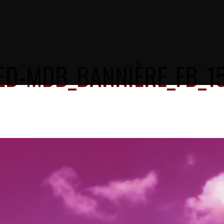
ED-MDB_BANNIÈRE_FB_15